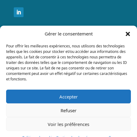
Gérer le consentement
Nos prestations
Pour offrir les meilleures expériences, nous utilisons des technologies
telles que les cookies pour stocker et/ou accéder aux informations des
Formation en aéraulique
appareils. Le fait de consentir à ces technologies nous permettra de
traiter des données telles que le comportement de navigation ou les ID
Formations personnalisées
uniques sur ce site. Le fait de ne pas consentir ou de retirer son
consentement peut avoir un effet négatif sur certaines caractéristiques
et fonctions.
Expertise et conseil
FAQ
Accepter
Refuser
Mentions légales
–
Gestion des données personnelles
–
Voir les préférences
Politique des cookies
– Site réalisé par
allissonheraud.fr